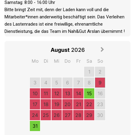
Samstag: 8:00 - 16:00 Uhr

Bitte bringt Zeit mit, denn der Laden kann voll und die 
Mitarbeiter*innen anderweitig beschäftigt sein. Das Verleihen 
des Lastenrades ist eine freiwillige, ehrenamtliche 
Dienstleistung, die das Team im Nah&Gut Arslan übernimmt !				
August
2026
Mo
Di
Mi
Do
Fr
Sa
So
1
2
3
4
5
6
7
8
9
10
11
12
13
14
15
16
17
18
19
20
21
22
23
24
25
26
27
28
29
30
31