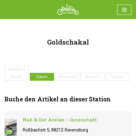
Zum
Goldschakal
Inhalt
springen
user
Standort &
Modell
Datum
Anmeldung
Übersicht
Buchen
Buche den Artikel an dieser Station
Nah & Gut Arslan – Innenstadt
Roßbachstr.5, 88212 Ravensburg