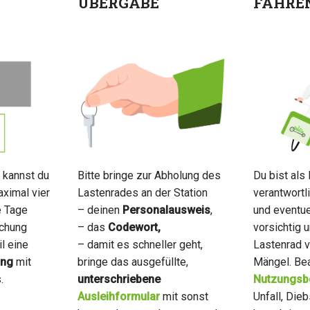
ÜBERGABE
FAHRE
 kannst du
Bitte bringe zur Abholung des
Du bist als 
aximal vier
Lastenrades an der Station
verantwortli
e Tage
– deinen
Personalausweis
,
und eventue
uchung
– das
Codewort,
vorsichtig 
il eine
– damit es schneller geht,
Lastenrad vo
ung
mit
bringe das ausgefüllte,
Mängel. Bea
.
unterschriebene
Nutzungsb
Ausleihformular
mit sonst
Unfall, Die