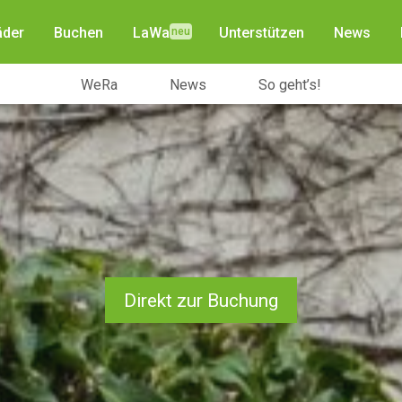
äder
Buchen
Unterstützen
News
LaWa
WeRa
News
So geht’s!
Direkt zur Buchung