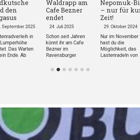
dkutsche
Waldrapp am
Nepomuk-Bi
d den
Cafe Bezner
– nur für ku
gasus
endet
Zeit!
. September 2025
24. Juli 2025
29. Oktober 2024
tenradverleih in
Schon seit Jahren
Nur im November
 Lumperhöhe
könnt ihr am Cafe
hast du die
rtet. Das Warten
Bezner im
Möglichkeit, das
 ein Ende. Ab
Ravensburger
Lastenradeln von
ort könnt ihr unser
Mühlenviertel ein
einer ganz andere
es Long Tail
Lastenrad ausleihen.
Seite zu erleben.
gasus” und das
Das Bezner war
Nepomuk Bike sie
tenrad
dabei, als WeRa
(fast) so aus wie 
dkutsche” buchen.
gestartet ist und noch
normales Fahrrad
leihstart ist am
in Kinderschuhen
und es fährt sich 
9. Die Räder findet
steckte. Nun wird der
so. Mit dem chick
im
Lastenradverleih im
Damen-
rradunterstand
Cafe Bezner beendet.
Trekkinglastenrad
ks neben dem
Wir danken dem Team
kannst du ohne
äude
des Cafe Bezner und
Probleme deinen
mperhöhe 1” im
der
Wocheneinkauf n
en, modernen
Bruderhausdiakonie
Hause transportie