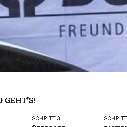
rtier
ganz herzlich für die
Mit den Spanngur
mperhöhe”. Die
jahrelange, gute
verrutscht auf der
leihe kann rund
Zusammenarbeit und
x…
Weiterlesen »
die Uhr erfolgen.
ihren
en
Einsatz…
Weiterlesen
lencode…
Weiterlesen
»
O GEHT’S!
SCHRITT 3
SCHRITT