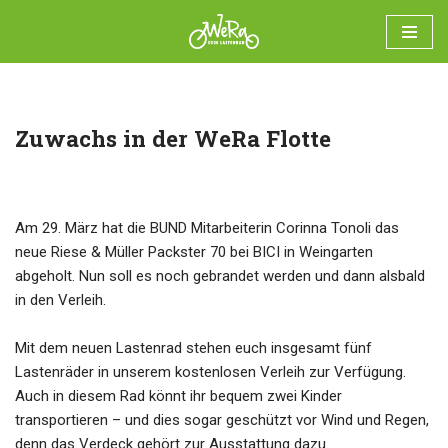
Zum
Zuwachs in der WeRa Flotte
Inhalt
springen
user
Am 29. März hat die BUND Mitarbeiterin Corinna Tonoli das
neue Riese & Müller Packster 70 bei BICI in Weingarten
abgeholt. Nun soll es noch gebrandet werden und dann alsbald
in den Verleih.
Mit dem neuen Lastenrad stehen euch insgesamt fünf
Lastenräder in unserem kostenlosen Verleih zur Verfügung.
Auch in diesem Rad könnt ihr bequem zwei Kinder
transportieren – und dies sogar geschützt vor Wind und Regen,
denn das Verdeck gehört zur Ausstattung dazu.