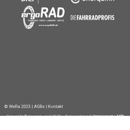
© WeRa 2023 |
AGBs
|
Kontakt
Copyright © {current_year} WeRa - Dein Lastenrad |
Impressum
|
AGB
Eine Initiative vom
BUND Region Ravensburg-Weingarten
| Folge uns auf
Instagram